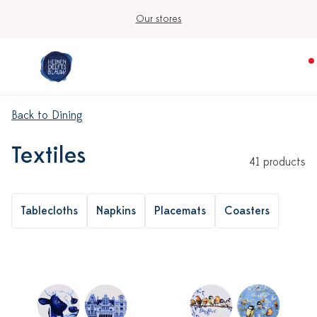
 stores
Ordered on workdays before 
Back to Dining
Textiles
41 products
Tablecloths
Napkins
Placemats
Coasters