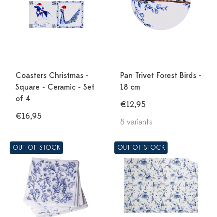
Coasters Christmas -
Pan Trivet Forest Birds -
Square - Ceramic - Set
18 cm
of 4
€12,95
€16,95
8 variants
OUT OF STOCK
OUT OF STOCK