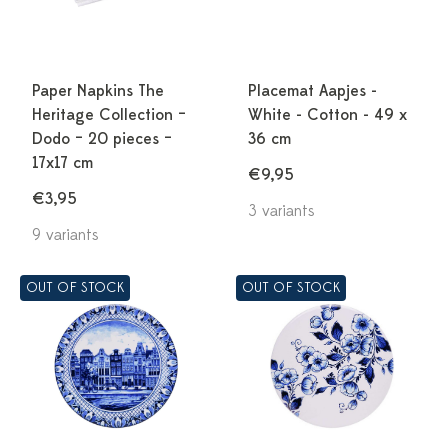
Paper Napkins The
Placemat Aapjes -
Heritage Collection –
White - Cotton - 49 x
Dodo – 20 pieces –
36 cm
17x17 cm
€9,95
€3,95
3 variants
9 variants
OUT OF STOCK
OUT OF STOCK