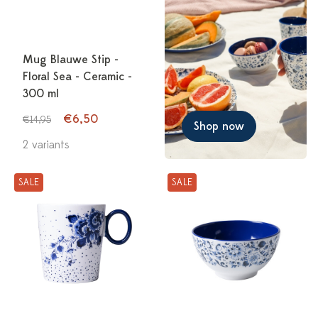
Mug Blauwe Stip -
Floral Sea - Ceramic -
300 ml
€6,50
€14,95
Shop now
2 variants
SALE
SALE