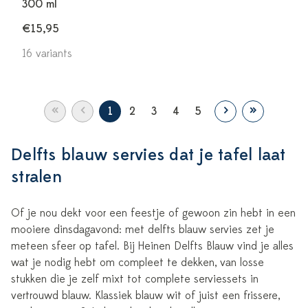
300 ml
€15,95
16 variants
«
‹
›
»
1
2
3
4
5
Delfts blauw servies dat je tafel laat
stralen
Of je nou dekt voor een feestje of gewoon zin hebt in een
mooiere dinsdagavond: met delfts blauw servies zet je
meteen sfeer op tafel. Bij Heinen Delfts Blauw vind je alles
wat je nodig hebt om compleet te dekken, van losse
stukken die je zelf mixt tot complete serviessets in
vertrouwd blauw. Klassiek blauw wit of juist een frissere,