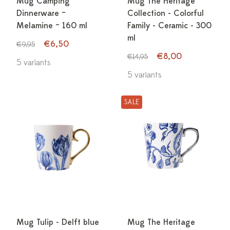
Mug Camping
Mug The Heritage
Dinnerware –
Collection - Colorful
Melamine – 160 ml
Family - Ceramic - 300
ml
€6,50
€9,95
€8,00
€14,95
5 variants
5 variants
SALE
Mug Tulip - Delft blue
Mug The Heritage