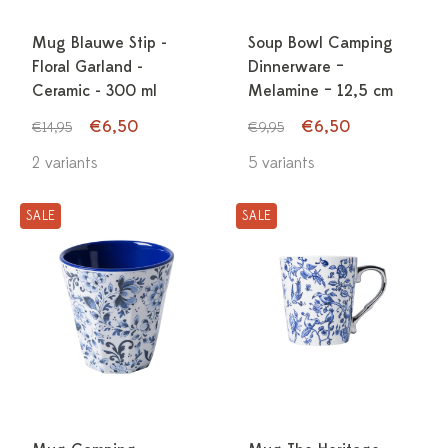
Mug Blauwe Stip -
Soup Bowl Camping
Floral Garland -
Dinnerware –
Ceramic - 300 ml
Melamine – 12,5 cm
€6,50
€6,50
€14,95
€9,95
2 variants
5 variants
SALE
SALE