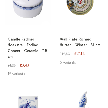
Candle Redmer
Wall Plate Richard
Hoekstra - Zodiac
Hutten - Winter - 31 cm
Cancer - Ceramic - 7,5
£17,14
£42,80
cm
6 variants
£3,43
£4,28
12 variants