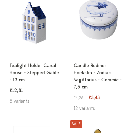
Tealight Holder Canal
Candle Redmer
House - Stepped Gable
Hoekstra - Zodiac
- 13 cm
Sagittarius - Ceramic -
7,5 cm
£12,81
£3,43
£4,28
5 variants
12 variants
SALE