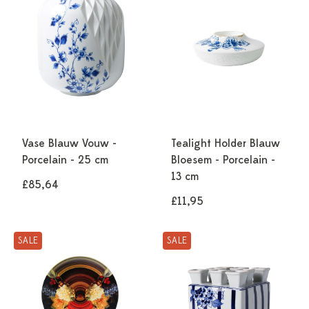
Vase Blauw Vouw -
Tealight Holder Blauw
Porcelain - 25 cm
Bloesem - Porcelain -
13 cm
£85,64
£11,95
SALE
SALE