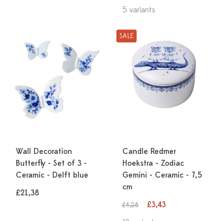
5 variants
SALE
Wall Decoration
Candle Redmer
Butterfly - Set of 3 -
Hoekstra - Zodiac
Ceramic - Delft blue
Gemini - Ceramic - 7,5
cm
£21,38
£3,43
£4,28