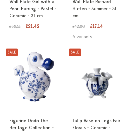
Wall Plate Girl with a
Wall Plate Richard
Pearl Earring - Pastel -
Hutten - Summer - 31
Ceramic - 31 cm
cm
£21,42
£17,14
£38,51
£42,80
6 variants
SALE
SALE
Figurine Dodo The
Tulip Vase on Legs Fair
Heritage Collection -
Florals - Ceramic -