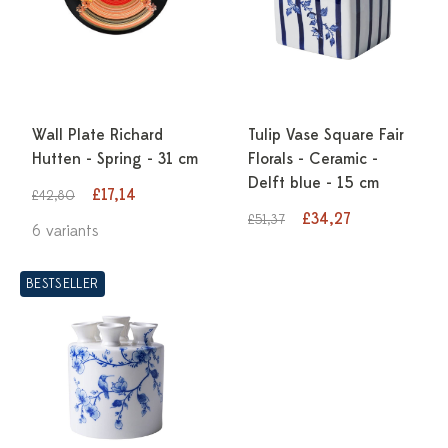
Wall Plate Richard
Tulip Vase Square Fair
Hutten - Spring - 31 cm
Florals - Ceramic -
Delft blue - 15 cm
£17,14
£42,80
£34,27
£51,37
6 variants
BESTSELLER