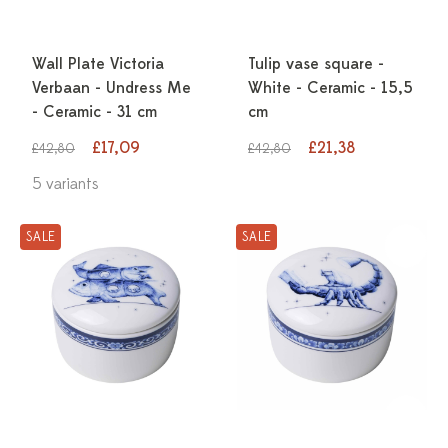
Wall Plate Victoria
Tulip vase square -
Verbaan - Undress Me
White - Ceramic - 15,5
- Ceramic - 31 cm
cm
£17,09
£21,38
£42,80
£42,80
5 variants
SALE
SALE