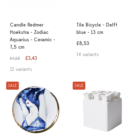
Candle Redmer
Tile Bicycle - Delft
Hoekstra - Zodiac
blue - 13 cm
Aquarius - Ceramic -
£8,53
7,5 cm
14 variants
£3,43
£4,28
12 variants
SALE
SALE