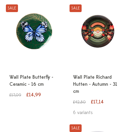
SALE
SALE
Wall Plate Butterfly -
Wall Plate Richard
Ceramic - 16 cm
Hutten - Autumn - 31
cm
£14,99
£17,09
£17,14
£42,80
6 variants
SALE