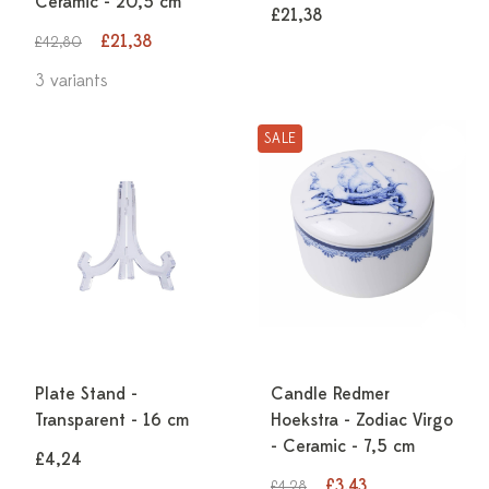
Ceramic - 20,5 cm
£21,38
£21,38
£42,80
3 variants
SALE
Plate Stand -
Candle Redmer
Transparent - 16 cm
Hoekstra - Zodiac Virgo
- Ceramic - 7,5 cm
£4,24
£3,43
£4,28