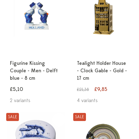
Figurine Kissing
Tealight Holder House
Couple - Men - Delft
- Clock Gable - Gold -
blue - 8 cm
17 cm
£5,10
£9,85
£21,38
2 variants
4 variants
SALE
SALE