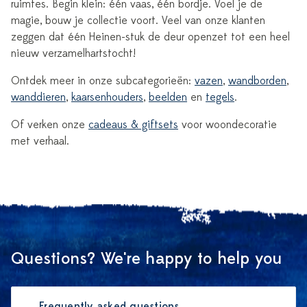
ruimtes. Begin klein: één vaas, één bordje. Voel je de
magie, bouw je collectie voort. Veel van onze klanten
zeggen dat één Heinen-stuk de deur openzet tot een heel
nieuw verzamelhartstocht!
Ontdek meer in onze subcategorieën:
vazen
,
wandborden
,
wanddieren
,
kaarsenhouders
,
beelden
en
tegels
.
Of verken onze
cadeaus & giftsets
voor woondecoratie
met verhaal.
Questions? We're happy to help you
Frequently asked questions