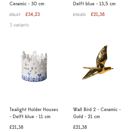
Ceramic - 30 cm
Delft blue - 13,5 cm
£34,23
£21,38
£51,37
£42,80
3 variants
Tealight Holder Houses
Wall Bird 2 - Ceramic -
- Delft blue - 11 cm
Gold - 21 cm
£21,38
£21,38