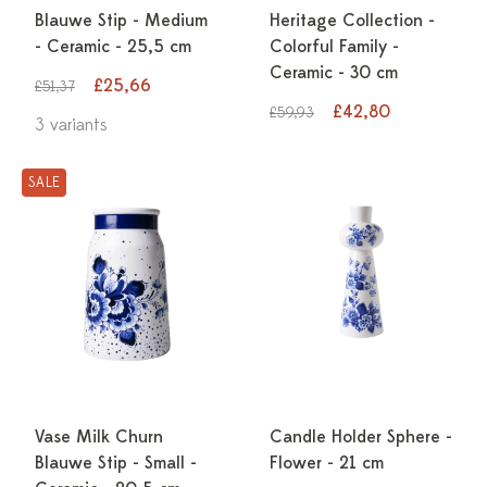
Blauwe Stip - Medium
Heritage Collection -
- Ceramic - 25,5 cm
Colorful Family -
Ceramic - 30 cm
£25,66
£51,37
£42,80
£59,93
3 variants
SALE
Vase Milk Churn
Candle Holder Sphere -
Blauwe Stip - Small -
Flower - 21 cm