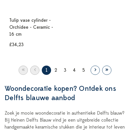
Tulip vase cylinder -
Orchidee - Ceramic -
16 cm
£34,23
«
‹
›
»
1
2
3
4
5
Woondecoratie kopen? Ontdek ons
Delfts blauwe aanbod
Zoek je mooie woondecoratie in authentieke Delfts blauw?
Bij Heinen Delfts Blauw vind je een uitgebreide collectie
handgemaakte keramische stukken die je interieur tot leven