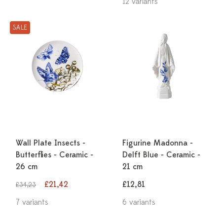
12 variants
SALE
Wall Plate Insects -
Figurine Madonna -
Butterflies - Ceramic -
Delft Blue - Ceramic -
26 cm
21 cm
£21,42
£12,81
£34,23
7 variants
6 variants