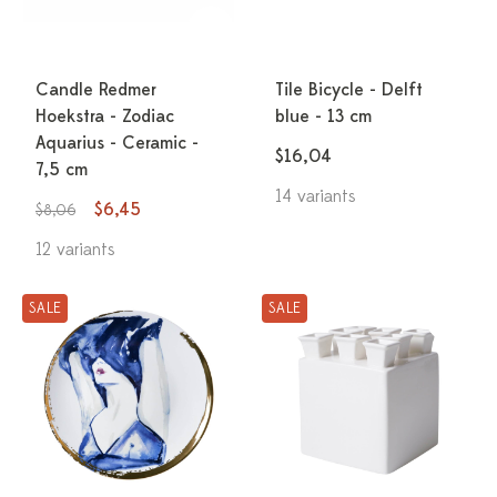
Candle Redmer
Tile Bicycle - Delft
Hoekstra - Zodiac
blue - 13 cm
Aquarius - Ceramic -
$16,04
7,5 cm
14 variants
$6,45
$8,06
12 variants
SALE
SALE