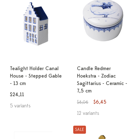
Tealight Holder Canal
Candle Redmer
House - Stepped Gable
Hoekstra - Zodiac
- 13 cm
Sagittarius - Ceramic -
7,5 cm
$24,11
$6,45
$8,06
5 variants
12 variants
SALE