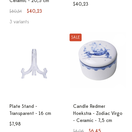
Ceramic - 20,5 cm
$40,23
$40,23
$80,54
3 variants
SALE
Plate Stand -
Candle Redmer
Transparent - 16 cm
Hoekstra - Zodiac Virgo
- Ceramic - 7,5 cm
$7,98
$6,45
$8,06