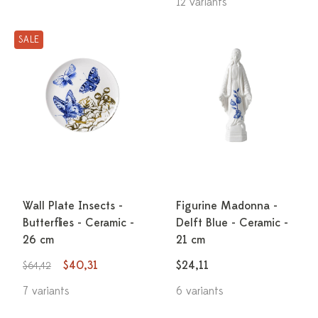
12 variants
SALE
Wall Plate Insects -
Figurine Madonna -
Butterflies - Ceramic -
Delft Blue - Ceramic -
26 cm
21 cm
$40,31
$24,11
$64,42
7 variants
6 variants