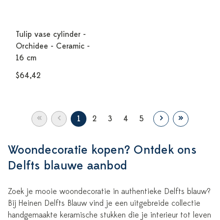
Tulip vase cylinder -
Orchidee - Ceramic -
16 cm
$64,42
«
‹
›
»
1
2
3
4
5
Woondecoratie kopen? Ontdek ons
Delfts blauwe aanbod
Zoek je mooie woondecoratie in authentieke Delfts blauw?
Bij Heinen Delfts Blauw vind je een uitgebreide collectie
handgemaakte keramische stukken die je interieur tot leven