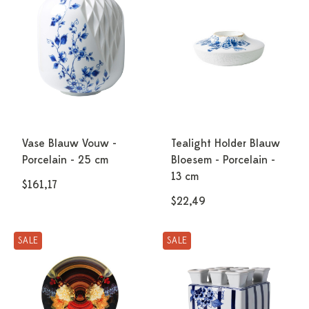
Vase Blauw Vouw -
Tealight Holder Blauw
Porcelain - 25 cm
Bloesem - Porcelain -
13 cm
$161,17
$22,49
SALE
SALE