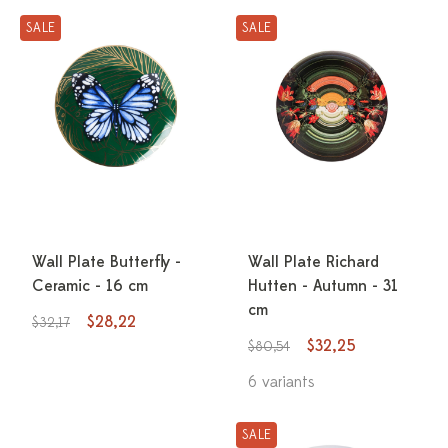
SALE
SALE
Wall Plate Butterfly -
Wall Plate Richard
Ceramic - 16 cm
Hutten - Autumn - 31
cm
$28,22
$32,17
$32,25
$80,54
6 variants
SALE