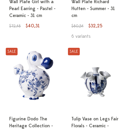
Wall Plate Girl with a
Wall Plate Richard
Pearl Earring - Pastel -
Hutten - Summer - 31
Ceramic - 31 cm
cm
$40,31
$32,25
$72,48
$80,54
6 variants
SALE
SALE
Figurine Dodo The
Tulip Vase on Legs Fair
Heritage Collection -
Florals - Ceramic -