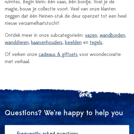
ruimtes. Begin klein: één vaas, één bordje. Voel je de
magie, bouw je collectie voort. Veel van onze klanten
zeggen dat één Heinen-stuk de deur openzet tot een heel
nieuw verzamelhartstocht!
Ontdek meer in onze subcategorieën:
vazen
,
wandborden
,
wanddieren
,
kaarsenhouders
,
beelden
en
tegels
.
Of verken onze
cadeaus & giftsets
voor woondecoratie
met verhaal.
Questions? We're happy to help you
Frequently asked questions