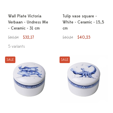
Wall Plate Victoria
Tulip vase square -
Verbaan - Undress Me
White - Ceramic - 15,5
- Ceramic - 31 cm
cm
$32,17
$40,23
$80,54
$80,54
5 variants
SALE
SALE